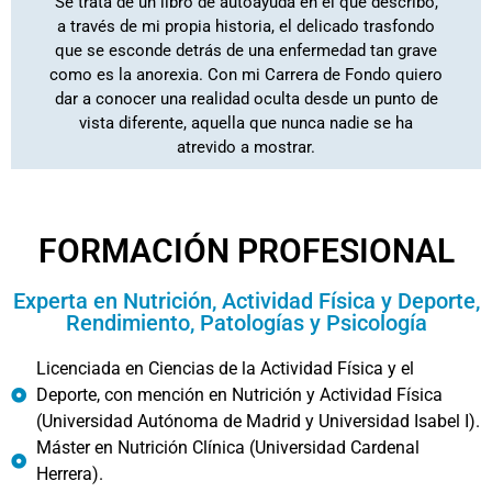
Se trata de un libro de autoayuda en el que describo,
de superación y fortaleza mientras te adentras en "Mi
a través de mi propia historia, el delicado trasfondo
esta historia de resiliencia? Te sumergirás en un viaje
que se esconde detrás de una enfermedad tan grave
¿Estás preparado para inspirarte y empoderarte con
como es la anorexia. Con mi Carrera de Fondo quiero
dar a conocer una realidad oculta desde un punto de
personal hacia la victoria!
vista diferente, aquella que nunca nadie se ha
¡Haz de este libro tu guía
atrevido a mostrar.
FORMACIÓN PROFESIONAL
Experta en Nutrición, Actividad Física y Deporte,
Rendimiento, Patologías y Psicología
Licenciada en Ciencias de la Actividad Física y el
Deporte, con mención en Nutrición y Actividad Física
(Universidad Autónoma de Madrid y Universidad Isabel I).
Máster en Nutrición Clínica (Universidad Cardenal
Herrera).