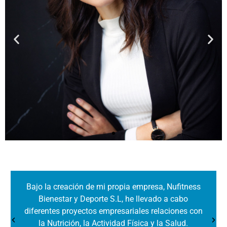
Empresaria y
Emprendedora
Bajo la creación de mi propia empresa, Nufitness
Bienestar y Deporte S.L, he llevado a cabo
Desde los 17 años creando negocios
diferentes proyectos empresariales relaciones con
y proyectos de éxito.
la Nutrición, la Actividad Física y la Salud.